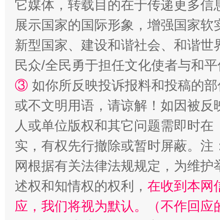
它媒体，转载目的在于传递更多信
展示国家的国际形象，增强国家软
新型国家、建设和谐社会、和谐世界
民众/全民勇于担任文化使者与和
③
如你所反映投诉报料和投稿的部
漫山遍野的桃花与雪山、麦地、白藏房
除了
或不文明用语，请谅解！如因被反
人或单位版权和其它问题需即时在
实，有权先行撤除或暂时屏蔽。注
网根据有关法律法规规定，为维护
述权和知情权的权利，
在收到本网
应，我们将视为默认。（不作回应