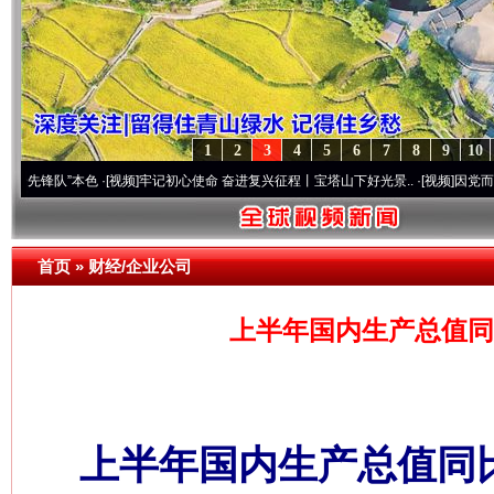
1
2
3
4
5
6
7
8
9
10
队”本色
·[视频]
牢记初心使命 奋进复兴征程丨宝塔山下好光景..
·[视频]
因党而生 为党而
首页
»
财经/企业公司
上半年国内生产总值同比
上半年国内生产总值同比