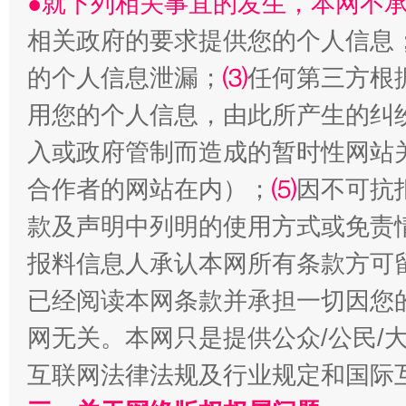
●就下列相关事宜的发生，本网不
生
“刷贴”乱象丛生
相关政府的要求提供您的个人信息
的个人信息泄漏；
⑶
任何第三方根
用您的个人信息，由此所产生的纠
入或政府管制而造成的暂时性网站
合作者的网站在内）；
⑸
因不可抗
款及声明中列明的使用方式或免责
报料信息人承认本网所有条款方可
揭批美国五大"原罪"
"炒
已经阅读本网条款并承担一切因您
网无关。本网只是提供公众/公民/
互联网法律法规及行业规定和国际