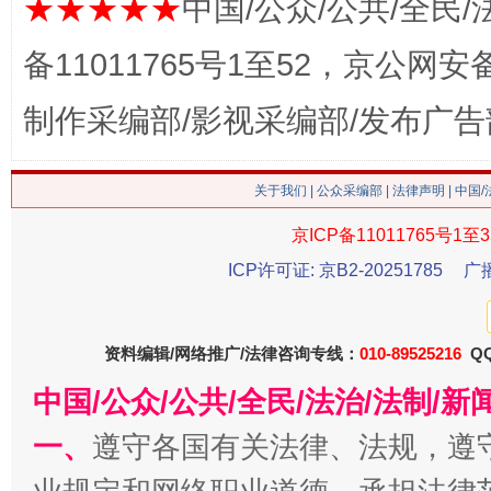
★★★★★
中国/公众/公共/全民/
备11011765号1至52，京公网安备：
制作采编部/影视采编部/发布广告
这是一记警钟！
谢
关于我们
|
公众采编部
|
法律声明
| 中国
京ICP备11011765号1至3
ICP许可证: 京B2-20251785
广
资料编辑/网络推广/法律咨询专线：
010-89525216
QQ
中国/公众/公共/全民/法治/法制/
今
一、
遵守各国有关法律、法规，遵
在谋一域中谋全局